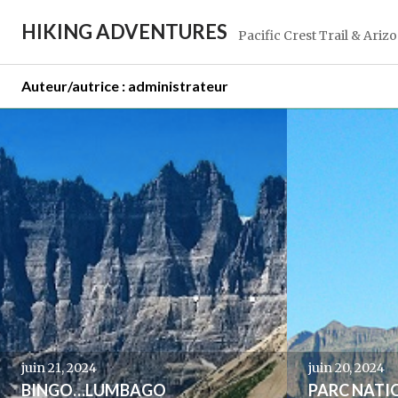
Aller
HIKING ADVENTURES
au
Pacific Crest Trail & Arizo
contenu
principal
Auteur/autrice :
administrateur
Navigation
des
articles
juin 21, 2024
juin 20, 2024
BINGO…LUMBAGO
PARC NATI