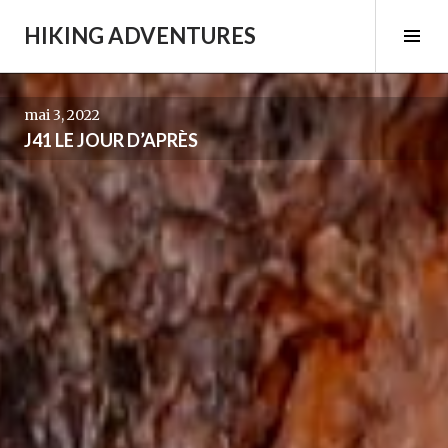
Aller
HIKING ADVENTURES
au
Tog
contenu
Sid
principal
mai 3, 2022
J41 LE JOUR D’APRÈS