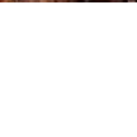
Sympa hier, on a pu trouver assez rapidement quelqu’un
pour nous amener jusqu’à KANAB. J’ai quitté l’Arizona,
bonjour l’Utah.
Demain direction Saint Georges, je vais y rester 2 nuits.
C’est de là que je peux rejoindre le plus facilement Salt Lake
City.
A Salt Lake je vais y rester jusqu’au lundi 9, jour de mon
départ pour Toulouse. J’ai déplacé mon vol.