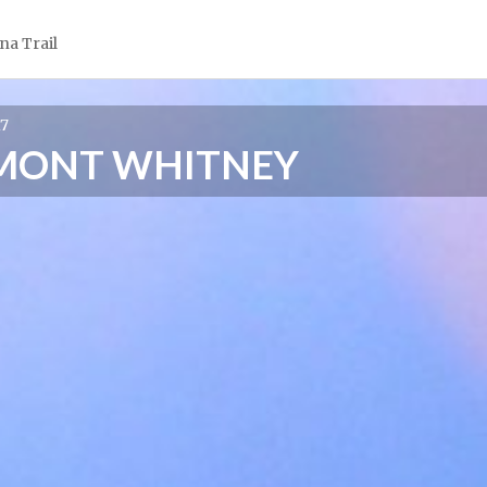
na Trail
17
 MONT WHITNEY