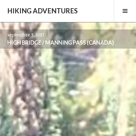
Aller
HIKING ADVENTURES
au
Tog
contenu
Sid
principal
septembre 3, 2017
HIGH BRIDGE / MANNING PASS (CANADA)