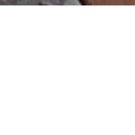
HIGH BRIDGE /
MANNING PASS
(CANADA)
J’EN RÊVAIS, JE L’AI FAIS.
YES !!!!
Il restait 145km depuis High Bridge jusqu’à Manning Pass,
L’ARRIVÉE au Canada.
Ça s’est fait tranquillement en 4 jours. Je les ai savourés ces
derniers jours, même si je suis content et soulagé d’avoir
conclu.