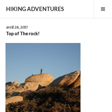
Aller
HIKING ADVENTURES
au
Tog
contenu
Sid
principal
avril 28, 2017
Top of The rock!