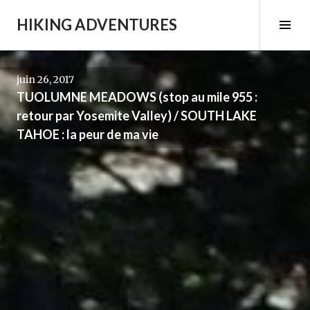
Aller
HIKING ADVENTURES
au
Tog
contenu
Sid
principal
juin 26, 2017
TUOLUMNE MEADOWS (stop au mile 955 :
retour par Yosemite Valley) / SOUTH LAKE
TAHOE : la peur de ma vie