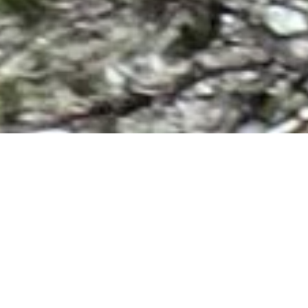
TUOLUMNE
MEADOWS / SOUTH
LAKE TAHOE : la peur de
ma vie
Ça y est, Sébastien nous a quitté, on se reverra peut être sur